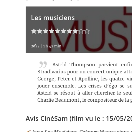
Les musiciens
2025
1 h 42 min
Astrid Thompson parvient enfin
Stradivarius pour un concert unique at
George, Peter et Apolline, les quatre v
jouer ensemble. Les crises d’égo se s
Astrid se résout à aller chercher le se
Charlie Beaumont, le compositeur de la p
Avis CinéSam (film vu le : 15/05/2