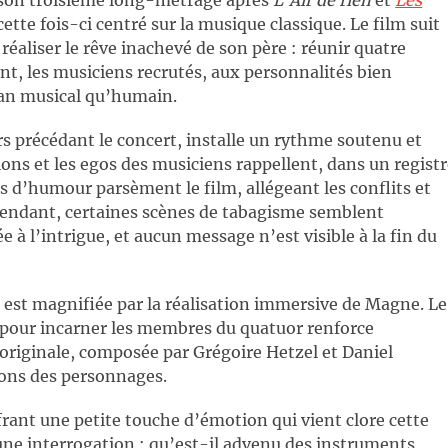
 son troisième long-métrage après
L’Air de rien
et
Les
cette fois-ci centré sur la musique classique. Le film suit
 réaliser le rêve inachevé de son père : réunir quatre
t, les musiciens recrutés, aux personnalités bien
plan musical qu’humain.
rs précédant le concert, installe un rythme soutenu et
ions et les egos des musiciens rappellent, dans un regist
es d’humour parsèment le film, allégeant les conflits et
pendant, certaines scènes de tabagisme semblent
 à l’intrigue, et aucun message n’est visible à la fin du
, est magnifiée par la réalisation immersive de Magne. Le
s pour incarner les membres du quatuor renforce
 originale, composée par Grégoire Hetzel et Daniel
ions des personnages.
frant une petite touche d’émotion qui vient clore cette
ne interrogation : qu’est-il advenu des instruments