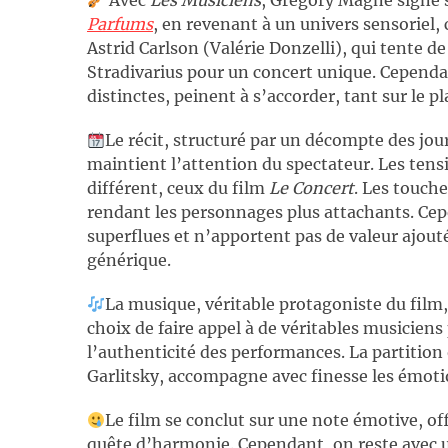
Avec
Les Musiciens
, Grégory Magne signe
Parfums
, en revenant à un univers sensoriel, 
Astrid Carlson (Valérie Donzelli), qui tente de
Stradivarius pour un concert unique. Cependan
distinctes, peinent à s’accorder, tant sur le 
Le récit, structuré par un décompte des jou
maintient l’attention du spectateur. Les tens
différent, ceux du film
Le Concert
. Les touch
rendant les personnages plus attachants. Ce
superflues et n’apportent pas de valeur ajoutée
générique.
La musique, véritable protagoniste du film
choix de faire appel à de véritables musicien
l’authenticité des performances. La partition
Garlitsky, accompagne avec finesse les émot
Le film se conclut sur une note émotive, of
quête d’harmonie. Cependant, on reste avec u