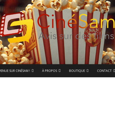
ase de données CinéSam
CinéSam
VENUE SUR CINÉSAM !
À PROPOS
BOUTIQUE
CONTACT