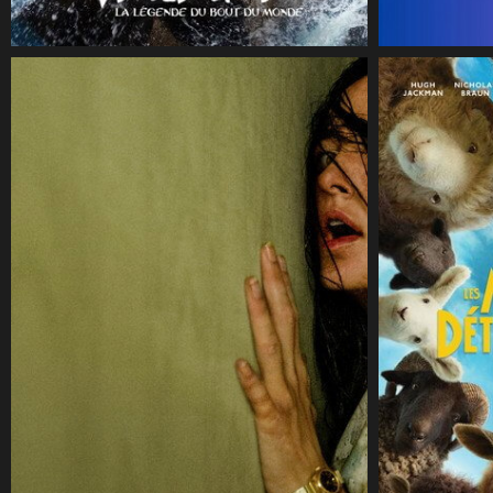
CineSam
13 juillet 2026
CineSam