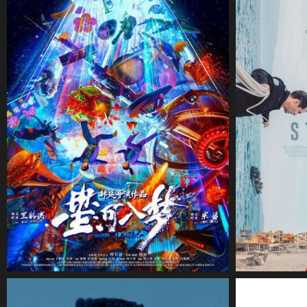
CineSam
30 juillet 2026
CineSam