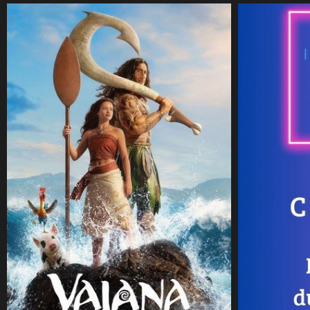
CineSam
20 juillet 2026
CineSam