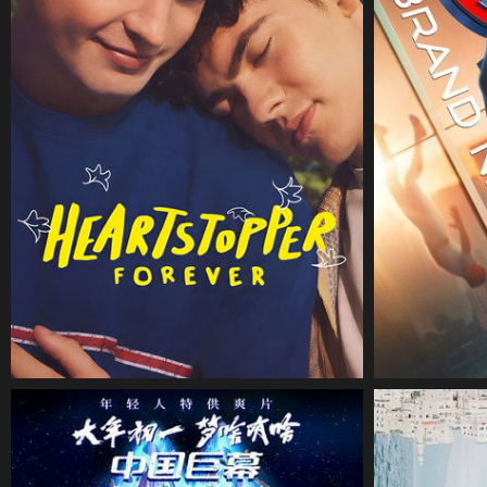
CineSam
8 août 2026
CineSam