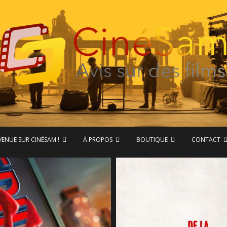
ase de données CinéSam
CinéSam
VENUE SUR CINÉSAM !
À PROPOS
BOUTIQUE
CONTACT