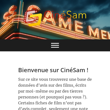
Skip
to
content
Base de données CinéSam
CinéSam
Bienvenue sur CinéSam !
Sur ce site vous trouverez une base de
données d’avis sur des films, écrits
par moi-même ou par des tierces
personnes (et pourquoi pas vous ?).
Certains fiches de film n’ont pas
d’avis complet, seulement une note