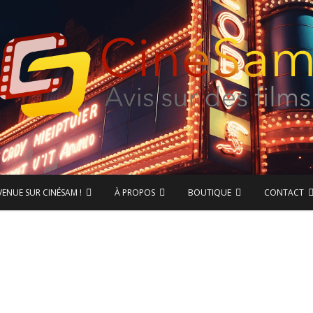
ase de données CinéSam
CinéSam
VENUE SUR CINÉSAM !
À PROPOS
BOUTIQUE
CONTACT