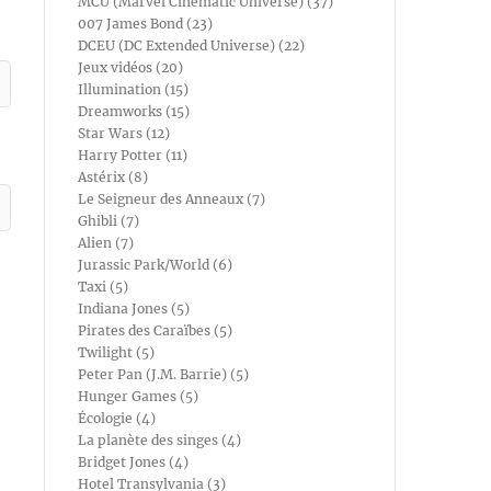
MCU (Marvel Cinematic Universe) (37)
007 James Bond (23)
DCEU (DC Extended Universe) (22)
Jeux vidéos (20)
Illumination (15)
Dreamworks (15)
Star Wars (12)
Harry Potter (11)
Astérix (8)
Le Seigneur des Anneaux (7)
Ghibli (7)
Alien (7)
Jurassic Park/World (6)
Taxi (5)
Indiana Jones (5)
Pirates des Caraïbes (5)
Twilight (5)
Peter Pan (J.M. Barrie) (5)
Hunger Games (5)
Écologie (4)
La planète des singes (4)
Bridget Jones (4)
Hotel Transylvania (3)