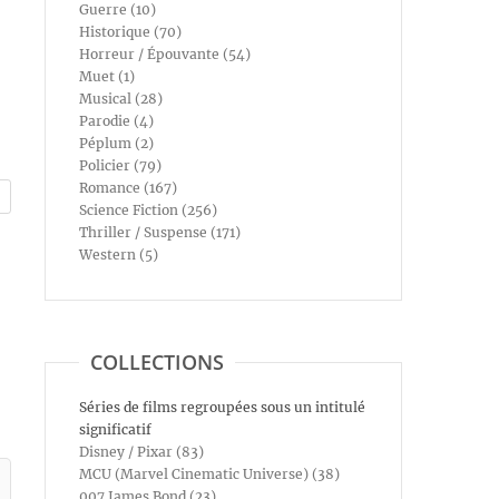
Guerre (10)
Historique (70)
Horreur / Épouvante (54)
Muet (1)
Musical (28)
Parodie (4)
Péplum (2)
Policier (79)
Romance (167)
Science Fiction (256)
Thriller / Suspense (171)
Western (5)
COLLECTIONS
Séries de films regroupées sous un intitulé
significatif
Disney / Pixar (83)
MCU (Marvel Cinematic Universe) (38)
007 James Bond (23)