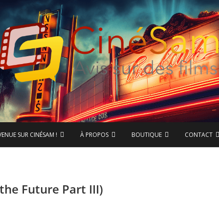
ase de données CinéSam
CinéSam
VENUE SUR CINÉSAM !
À PROPOS
BOUTIQUE
CONTACT
the Future Part III)