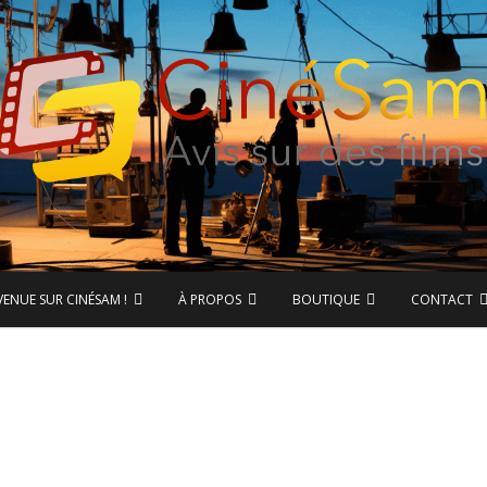
ase de données CinéSam
CinéSam
VENUE SUR CINÉSAM !
À PROPOS
BOUTIQUE
CONTACT