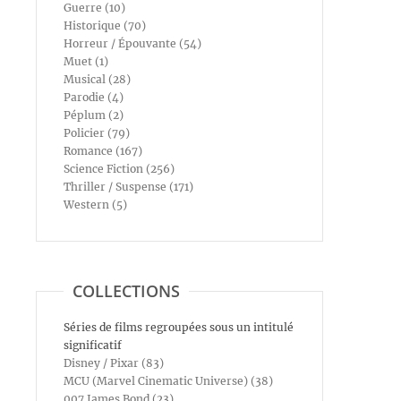
Guerre (10)
Historique (70)
Horreur / Épouvante (54)
Muet (1)
Musical (28)
Parodie (4)
Péplum (2)
Policier (79)
Romance (167)
Science Fiction (256)
Thriller / Suspense (171)
Western (5)
COLLECTIONS
Séries de films regroupées sous un intitulé
significatif
Disney / Pixar (83)
MCU (Marvel Cinematic Universe) (38)
007 James Bond (23)