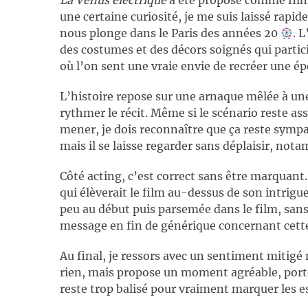
La Vénus électrique
a été proposé comme film 
une certaine curiosité, je me suis laissé rap
nous plonge dans le Paris des années 20
. 
des costumes et des décors soignés qui partic
où l’on sent une vraie envie de recréer une é
L’histoire repose sur une arnaque mêlée à un
rythmer le récit. Même si le scénario reste ass
mener, je dois reconnaître que ça reste symp
mais il se laisse regarder sans déplaisir, no
Côté acting, c’est correct sans être marquant.
qui élèverait le film au-dessus de son intrigu
peu au début puis parsemée dans le film, sa
message en fin de générique concernant cett
Au final, je ressors avec un sentiment mitigé 
rien, mais propose un moment agréable, porté
reste trop balisé pour vraiment marquer les es