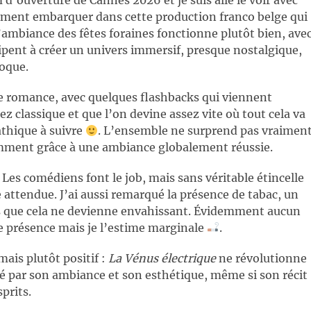
d’ouverture de Cannes 2026 et je suis allé le voir avec
idement embarquer dans cette production franco belge qui
L’ambiance des fêtes foraines fonctionne plutôt bien, ave
ipent à créer un univers immersif, presque nostalgique,
poque.
e romance, avec quelques flashbacks qui viennent
ez classique et que l’on devine assez vite où tout cela va
athique à suivre
. L’ensemble ne surprend pas vraiment
tamment grâce à une ambiance globalement réussie.
 Les comédiens font le job, mais sans véritable étincelle
e attendue. J’ai aussi remarqué la présence de tabac, un
ns que cela ne devienne envahissant. Évidemment aucun
e présence mais je l’estime marginale
.
mais plutôt positif :
La Vénus électrique
ne révolutionne
 par son ambiance et son esthétique, même si son récit
prits.