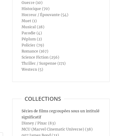
Guerre (10)
Historique (70)
Horreur / Épouvante (54)
Muet (1)
Musical (28)
Parodie (4)
Péplum (2)
Policier (79)
Romance (167)
Science Fiction (256)
Thriller / Suspense (171)
Western (5)
COLLECTIONS
Séries de films regroupées sous un intitulé
significatif
Disney / Pixar (83)
MCU (Marvel Cinematic Universe) (38)
007 James Bond (23)