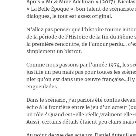
Après « Mr & Mme Adelman » (2017), Nicolas B
« La Belle Époque ». Son talent de scénariste 
dialogues, le tout est assez original.
N’allez pas penser que l’histoire tourne auto
de la période de l’Histoire de la fin du 19ème 
la première rencontre, de l’amour perdu… c’e
simplement un bistrot.
Comme nous passons par l’année 1974, les sc
justifie un peu mais pas pour toutes les scène
nier qu’on est dans une oeuvre française…il y
engueulades…
Dans le scénario, j’ai parfois été confus devant
écho à la frontière entre le jeu d’un acteur (o
un rôle ? Quand est-elle réelle,vraiment elle-
Aussi, certains détails étaient peu clairs mais
Au point de vue des acteurs, Daniel Auteuil e