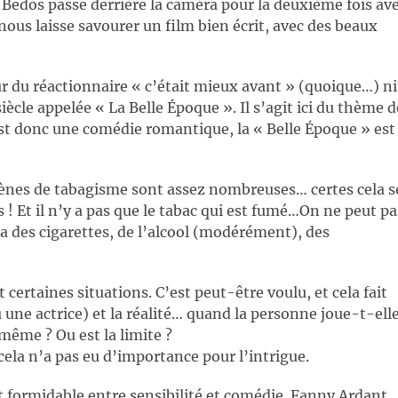
edos passe derrière la caméra pour la deuxième fois av
nous laisse savourer un film bien écrit, avec des beaux
ur du réactionnaire « c’était mieux avant » (quoique…) ni
siècle appelée « La Belle Époque ». Il s’agit ici du thème d
st donc une comédie romantique, la « Belle Époque » est
ènes de tabagisme sont assez nombreuses… certes cela s
s ! Et il n’y a pas que le tabac qui est fumé…On ne peut pa
 a des cigarettes, de l’alcool (modérément), des
 certaines situations. C’est peut-être voulu, et cela fait
u une actrice) et la réalité… quand la personne joue-t-ell
même ? Ou est la limite ?
 cela n’a pas eu d’importance pour l’intrigue.
st formidable entre sensibilité et comédie. Fanny Ardant