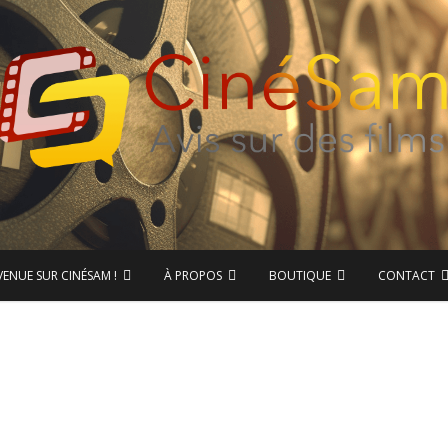
ase de données CinéSam
CinéSam
VENUE SUR CINÉSAM !
À PROPOS
BOUTIQUE
CONTACT