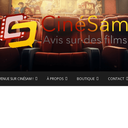
ase de données CinéSam
CinéSam
VENUE SUR CINÉSAM !
À PROPOS
BOUTIQUE
CONTACT