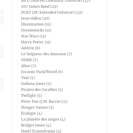
MCU (Marvel Cinematic Universe) (37)
007 James Bond (23)
DCEU (DC Extended Universe) (22)
Jeux vidéos (20)
Illumination (15)
Dreamworks (15)
Star Wars (12)
Harry Potter (11)
Astérix (8)
Le Seigneur des Anneaux (7)
Ghibli (7)
Alien (7)
Jurassic Park/World (6)
Taxi (5)
Indiana Jones (5)
Pirates des Caraïbes (5)
Twilight (5)
Peter Pan (J.M. Barrie) (5)
Hunger Games (5)
Écologie (4)
La planète des singes (4)
Bridget Jones (4)
Hotel Transylvania (3)