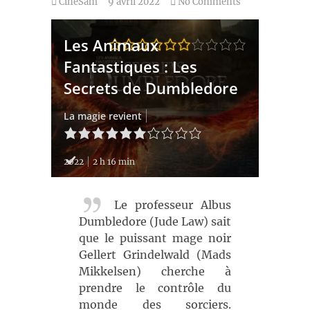
CineSam
9 avril 2022
No Comments
Les Animaux
Fantastiques : Les
Secrets de Dumbledore
La magie revient
2022
2 h 16 min
Le professeur Albus
Dumbledore (Jude Law) sait
que le puissant mage noir
Gellert Grindelwald (Mads
Mikkelsen) cherche à
prendre le contrôle du
monde des sorciers.