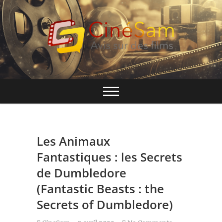
Skip
to
content
Base de données CinéSam
CinéSam
Les Animaux
Fantastiques : les Secrets
de Dumbledore
(Fantastic Beasts : the
Secrets of Dumbledore)