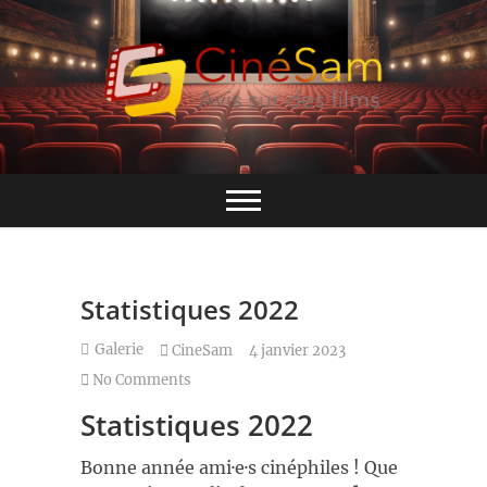
Skip
to
content
Base de données CinéSam
CinéSam
Statistiques 2022
Galerie
CineSam
4 janvier 2023
No Comments
Statistiques 2022
Bonne année ami·e·s cinéphiles ! Que