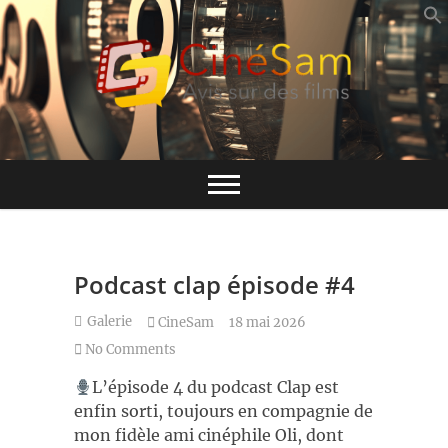
Skip
to
content
Base de données CinéSam
CinéSam
Podcast clap épisode #4
Galerie
CineSam
18 mai 2026
No Comments
L’
épisode 4 du podcast Clap est
enfin sorti, toujours en compagnie de
mon fidèle ami cinéphile Oli, dont