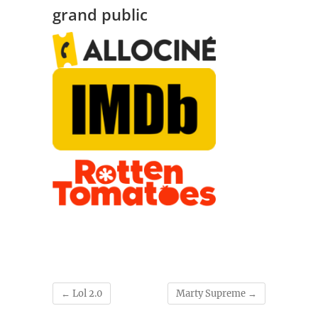
grand public
←
Lol 2.0
Marty Supreme
→