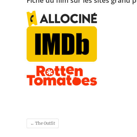
Fiche du film sur les sites grand p
←
The Outfit