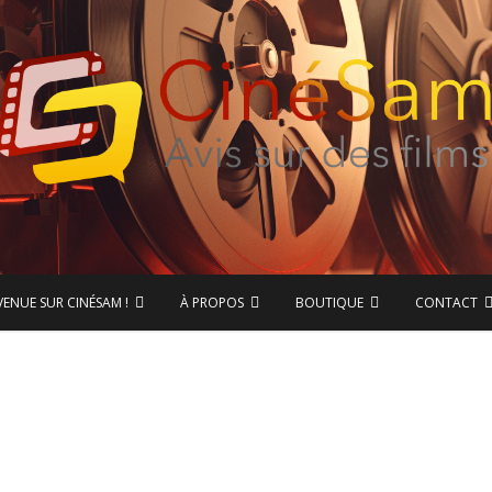
ase de données CinéSam
CinéSam
VENUE SUR CINÉSAM !
À PROPOS
BOUTIQUE
CONTACT