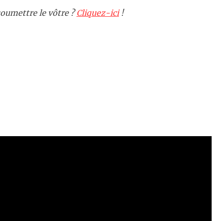
oumettre le vôtre ?
Cliquez-ici
!