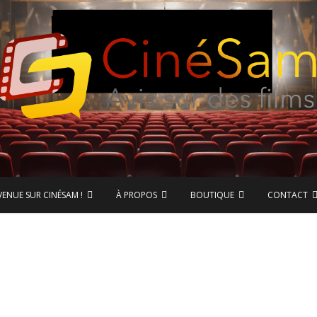
ase de données CinéSam
CinéSam
VENUE SUR CINÉSAM !
À PROPOS
BOUTIQUE
CONTACT