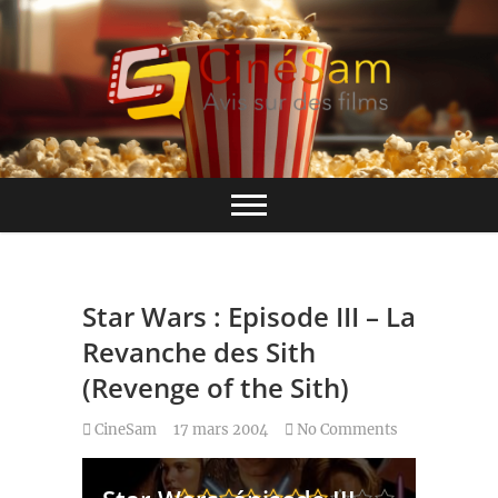
Skip
to
content
Base de données CinéSam
CinéSam
Star Wars : Episode III – La
Revanche des Sith
(Revenge of the Sith)
CineSam
17 mars 2004
No Comments