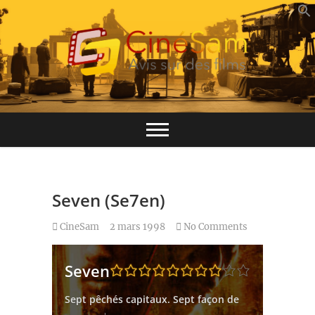
Skip
to
content
Base de données CinéSam
CinéSam
Seven (Se7en)
CineSam
2 mars 1998
No Comments
Seven
Sept pêchés capitaux. Sept façon de