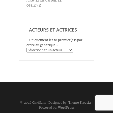
Alice (Lewis Carroll) (2)
OSS117 (1)
ACTEURS ET ACTRICES
- Uniquement les 10 premièr(e)s par
ordre au générique -
© 2026
CinéSam
| Designed by:
Theme Freesia
|
Powered by:
WordPress