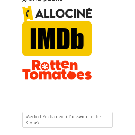
Merlin l’Enchanteur (The Sword in the
Stone)
→