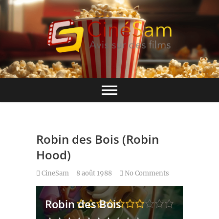
Skip
to
content
Base de données CinéSam
CinéSam
Robin des Bois (Robin
Hood)
CineSam
8 août 1988
No Comments
Robin des Bois