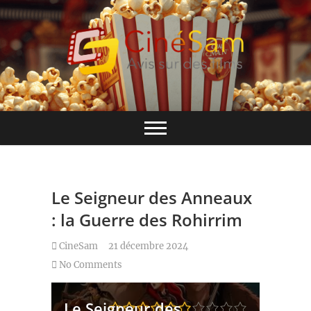
Skip
to
content
Base de données CinéSam
CinéSam
Le Seigneur des Anneaux
: la Guerre des Rohirrim
CineSam
21 décembre 2024
No Comments
Le Seigneur des