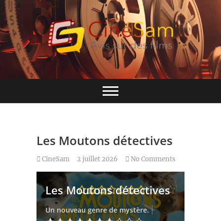
Skip
to
content
Base de données CinéSam
CinéSam
Les Moutons détectives
CineSam
2 juillet 2026
No Comments
Les Moutons détectives
Un nouveau genre de mystère.