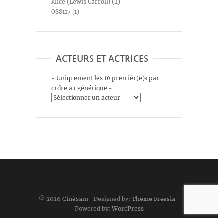
Alice (Lewis Carroll) (2)
OSS117 (1)
ACTEURS ET ACTRICES
- Uniquement les 10 premièr(e)s par
ordre au générique -
© 2026
CinéSam
| Designed by:
Theme Freesia
|
Powered by:
WordPress