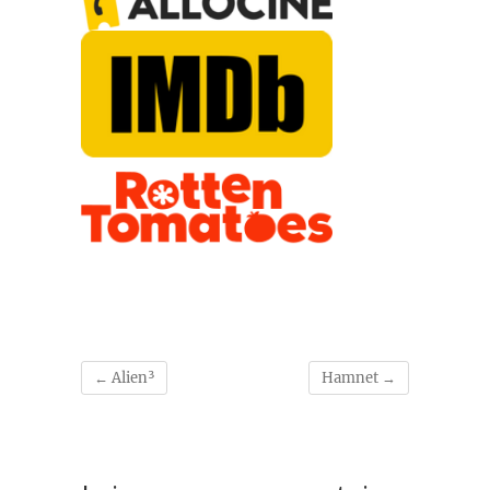
←
Alien³
Hamnet
→