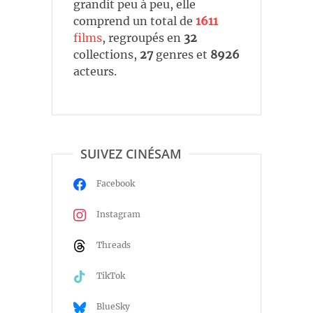
grandit peu à peu, elle
comprend un total de
1611
films
, regroupés en
32
collections,
27
genres et
8926
acteurs.
SUIVEZ CINÉSAM
Facebook
Instagram
Threads
TikTok
BlueSky