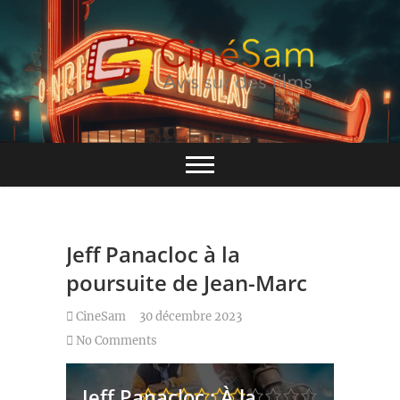
Skip
to
content
Base de données CinéSam
CinéSam
Jeff Panacloc à la
poursuite de Jean-Marc
CineSam
30 décembre 2023
No Comments
Jeff Panacloc : À la