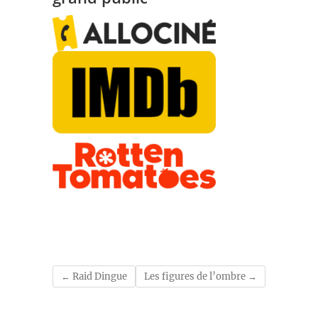
←
Raid Dingue
Les figures de l’ombre
→