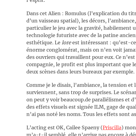
l’esprit.
Dans cet Alien : Romulus (l’explication du tit
d’un vaisseau spatial), les décors, l’ambiance,
particulier le jeu avec la gravité, habilement u
technologie futuriste avec de la patine ancie
esthétique. Le
lore
est intéressant : qu’est-
énorme conglomérat, mais on n’en voit jamais 
des ouvriers qui travaillent pour eux. Ce n’
compagnie, le profit est plus important que l
deux scènes dans leurs bureaux par exemple.
Comme je le disais, l’ambiance, la tension et
surviennent, sans trop de surprises. Le scén
on peut y voir beaucoup.de parallélismes et d
des effets visuels est signée ILM, gage de qual
n’ai pas noté les noms. Tous les effets sont as
L’acting est OK, Cailee Spaeny (
Priscilla
) mont
m’a-t-il semblé, elle n’arrive pas encore à 