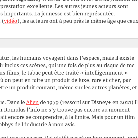
 prestation excellente. Les autres jeunes acteurs sont
ins importants. La jeunesse est bien représentée.
 (
vidéo
), les acteurs ont à peu près le même âge que ceu
futur, les humains voyagent dans l’espace, mais il existe
 inclus ces scènes, qui une fois de plus au risque de me
ns films, le tabac peut être traité « intelligemment »
 on peut en faire un produit de luxe, rare et cher, par
 être un produit courant, même sur les autres planètes, et
ue. Dans le
Alien
de 1979 (ressorti sur Disney+ en 2021) il
 Romulus l’info ne s’y trouve pas encore au moment
vait encore se comprendre, à la limite. Mais pour un film
obbys de l’industrie à mon avis.
ent pas vu passer, j’ai plutôt passé un bon moment, moi