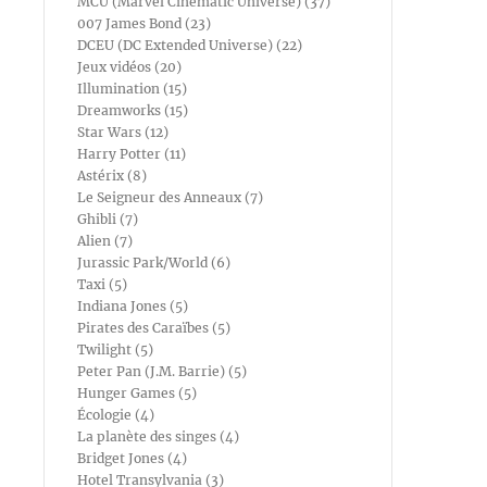
MCU (Marvel Cinematic Universe) (37)
007 James Bond (23)
DCEU (DC Extended Universe) (22)
Jeux vidéos (20)
Illumination (15)
Dreamworks (15)
Star Wars (12)
Harry Potter (11)
Astérix (8)
Le Seigneur des Anneaux (7)
Ghibli (7)
Alien (7)
Jurassic Park/World (6)
Taxi (5)
Indiana Jones (5)
Pirates des Caraïbes (5)
Twilight (5)
Peter Pan (J.M. Barrie) (5)
Hunger Games (5)
Écologie (4)
La planète des singes (4)
Bridget Jones (4)
Hotel Transylvania (3)