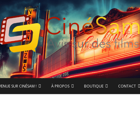
ase de données CinéSam
CinéSam
VENUE SUR CINÉSAM !
À PROPOS
BOUTIQUE
CONTACT