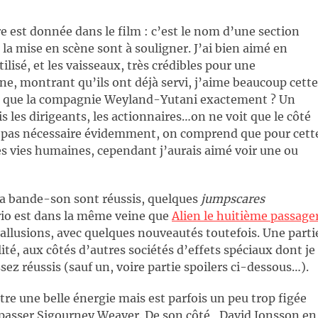
re est donnée dans le film : c’est le nom d’une section
 la mise en scène sont à souligner. J’ai bien aimé en
tilisé, et les vaisseaux, très crédibles pour une
nne, montrant qu’ils ont déjà servi, j’aime beaucoup cette
ce que la compagnie Weyland-Yutani exactement ? Un
les dirigeants, les actionnaires…on ne voit que le côté
est pas nécessaire évidemment, on comprend que pour cett
es vies humaines, cependant j’aurais aimé voir une ou
 la bande-son sont réussis, quelques
jumpscares
ario est dans la même veine que
Alien le huitième passage
’allusions, avec quelques nouveautés toutefois. Une parti
ité, aux côtés d’autres sociétés d’effets spéciaux dont je
sez réussis (sauf un, voire partie spoilers ci-dessous…).
re une belle énergie mais est parfois un peu trop figée
dépasser Sigourney Weaver. De son côté, David Jonsson en