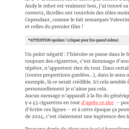
Andy le robot est vraiment bon, j’ai trouvé sa
corrects, ils/elles ont toutefois des rôles mo
Cependant, comme le fait remarquer Valentin
et celles du premier film !
*ATTENTION spoilers ! (cliquer pour lire quand même)
Un point négatif : l’histoire se passe dans le 
toujours des cigarettes, c’est dommage d’avoir
répéter, n’apportent rien du tout. Dans certai
(toutes proportions gardées…), dans le sens où
exemple, là ce serait crédible. Ici cela semble
personnellement je n’aime pas cela.
Aucun message n’apparaît à la fin du génériq
y a 45 cigarettes en tout
d’après ce site
– pour
d’écrire ces lignes – et à cette époque ça pou
de 2024, c’est clairement une ingérence des l
Pour une durée de 2h00 que je n’ai honnêtem