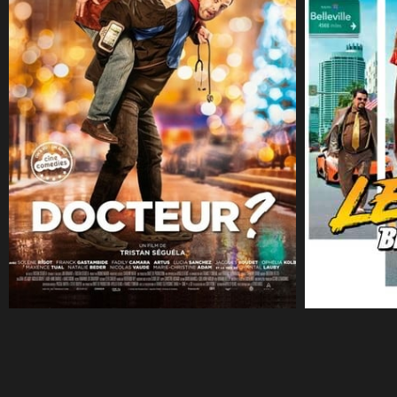
CineSam
17 décembre 2019
CineSam