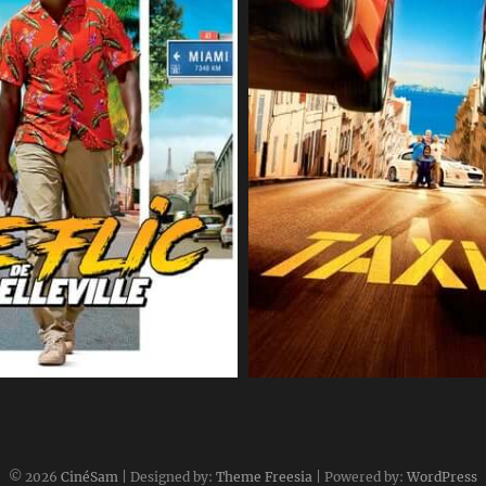
11 novembre 2018
CineSam
10 avril 2018
© 2026
CinéSam
| Designed by:
Theme Freesia
| Powered by:
WordPress