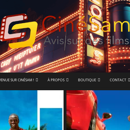
ase de données CinéSam
CinéSam
VENUE SUR CINÉSAM !
À PROPOS
BOUTIQUE
CONTACT