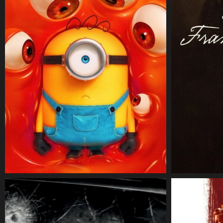
CineSam
23 juillet 2026
CineSam