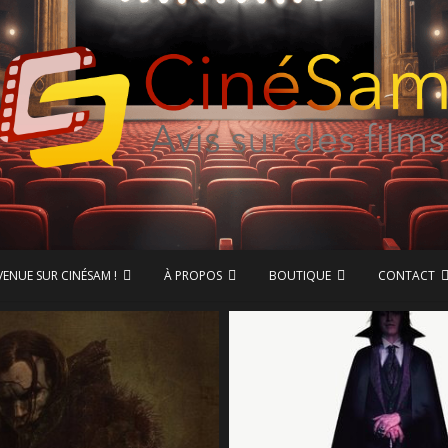
ase de données CinéSam
CinéSam
VENUE SUR CINÉSAM !
À PROPOS
BOUTIQUE
CONTACT