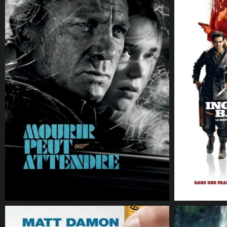
CineSam
9 octobre 2021
CineSam