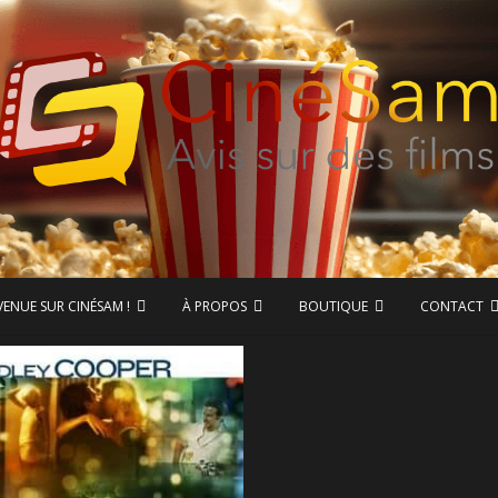
ase de données CinéSam
CinéSam
VENUE SUR CINÉSAM !
À PROPOS
BOUTIQUE
CONTACT