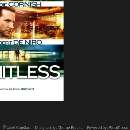
17 septembre 2017
© 2026
CinéSam
| Designed by:
Theme Freesia
| Powered by:
WordPress