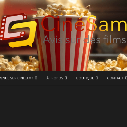
ase de données CinéSam
CinéSam
VENUE SUR CINÉSAM !
À PROPOS
BOUTIQUE
CONTACT