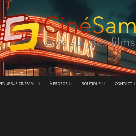
ase de données CinéSam
CinéSam
VENUE SUR CINÉSAM !
À PROPOS
BOUTIQUE
CONTACT