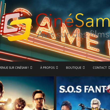
ase de données CinéSam
CinéSam
VENUE SUR CINÉSAM !
À PROPOS
BOUTIQUE
CONTACT