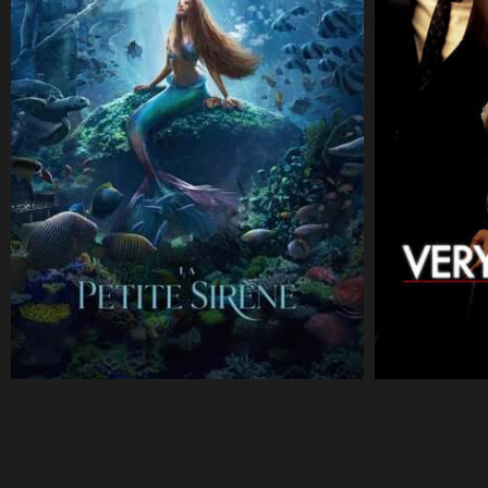
CineSam
31 mai 2023
CineSam