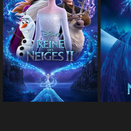
CineSam
2 décembre 2019
CineSam