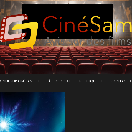
ase de données CinéSam
CinéSam
VENUE SUR CINÉSAM !
À PROPOS
BOUTIQUE
CONTACT