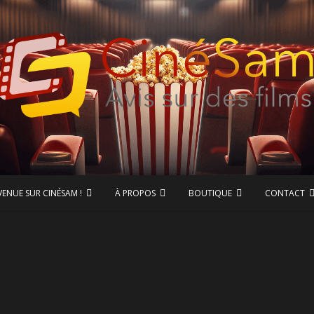
ase de données CinéSam
CinéSam
VENUE SUR CINÉSAM !
À PROPOS
BOUTIQUE
CONTACT