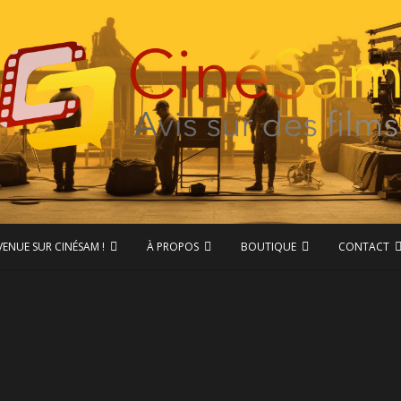
ase de données CinéSam
CinéSam
VENUE SUR CINÉSAM !
À PROPOS
BOUTIQUE
CONTACT